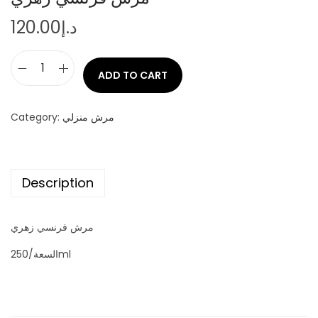
120.00
د.إ
ADD TO CART
م
ر
ش
Category:
مرش منزلي
ف
ر
ن
Description
س
ي
مرش فرنسي زهري
ز
السعة/250ml
ه
ر
ي
q