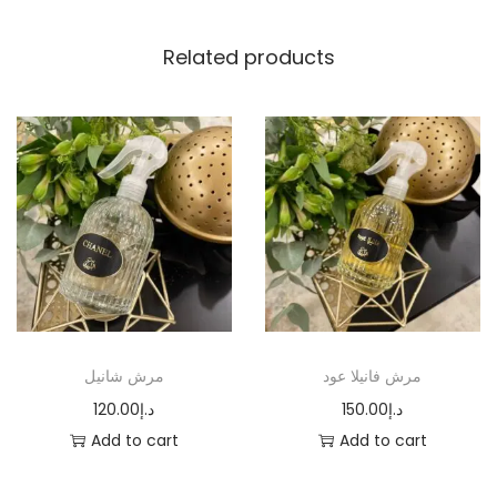
u
Related products
a
n
t
i
t
y
مرش فانيلا عود
مرش شانيل
120.00
د.إ
150.00
د.إ
Add to cart
Add to cart