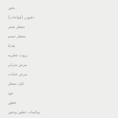
بخور
دفيوزر (فواحات)
معطر شعر
معطر جسم
هدايا
زيوت عطريه
مرش منزلي
مرش عبايات
لبان معطر
عود
عطور
بوكسات عطور وبخور