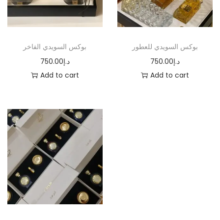
i
o
n
بوكس السويدي للعطور
بوكس السويدي الفاخر
750.00
د.إ
750.00
د.إ
Add to cart
Add to cart