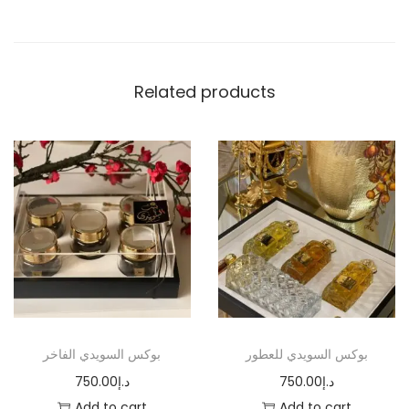
u
a
n
Related products
t
i
t
y
بوكس السويدي للعطور
بوكس السويدي الفاخر
750.00
د.إ
750.00
د.إ
Add to cart
Add to cart