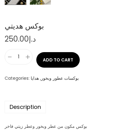
بوكس هديتي
250.00
د.إ
ADD TO CART
ب
و
ك
Categories:
هدايا
,
بوكسات عطور وبخور
س
ه
د
Description
ي
ت
بوكس مكون من عطر وبخور وعطر زيتي فاخر
ي
q