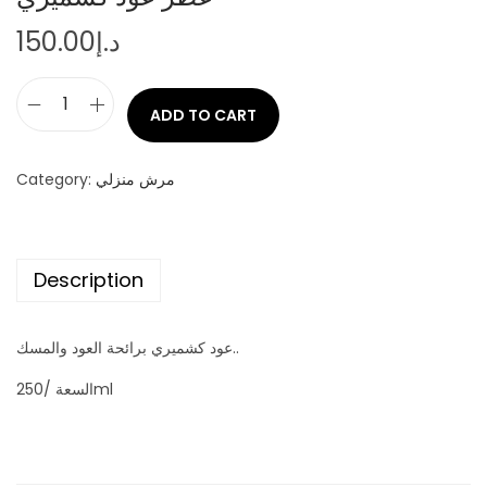
150.00
د.إ
ADD TO CART
ع
ط
ر
Category:
مرش منزلي
ع
و
د
Description
ك
ش
عود كشميري برائحة العود والمسك..
م
السعة /250ml
ي
ر
ي
q