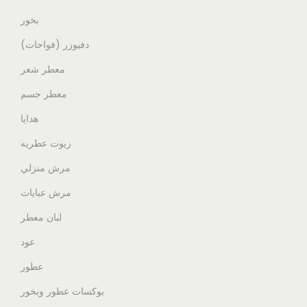
بخور
دفيوزر (فواحات)
معطر شعر
معطر جسم
هدايا
زيوت عطريه
مرش منزلي
مرش عبايات
لبان معطر
عود
عطور
بوكسات عطور وبخور