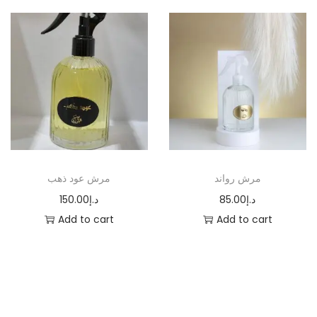
مرش رواند
مرش عود ذهب
150.00
د.إ
85.00
د.إ
Add to cart
Add to cart