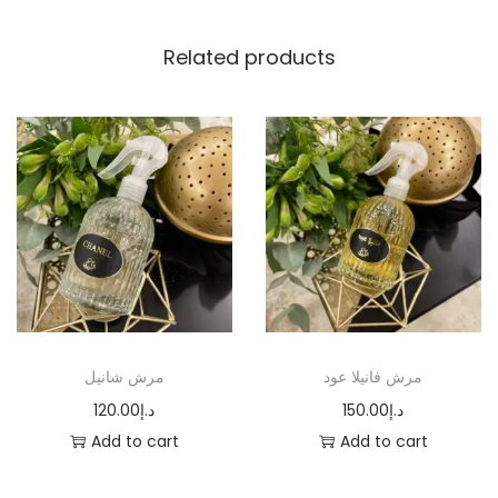
u
Related products
a
n
t
i
t
y
مرش فانيلا عود
مرش شانيل
120.00
د.إ
150.00
د.إ
Add to cart
Add to cart